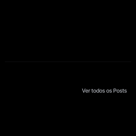
Redes Sociais
Me siga nas redes sociais para acompanhar 
as novidades.
LinkedIn
Instagram
Twitter / X
Ver todos os Posts
P
o
s
t
s
S
i
m
i
l
a
r
e
s