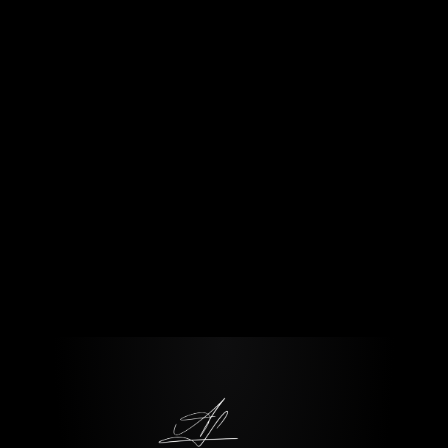
Gestão
31 de out. de 2025
Framework GUIDDE: do Hype ao ROI
com IA
Leia o post completo